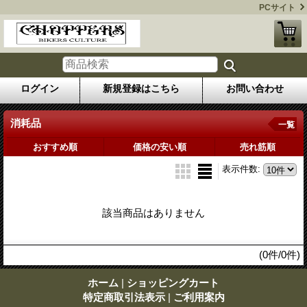
PCサイト
ログイン
新規登録はこちら
お問い合わせ
消耗品
一覧
おすすめ順
価格の安い順
売れ筋順
表示件数
:
該当商品はありません
(0件/0件)
ホーム
|
ショッピングカート
特定商取引法表示
|
ご利用案内